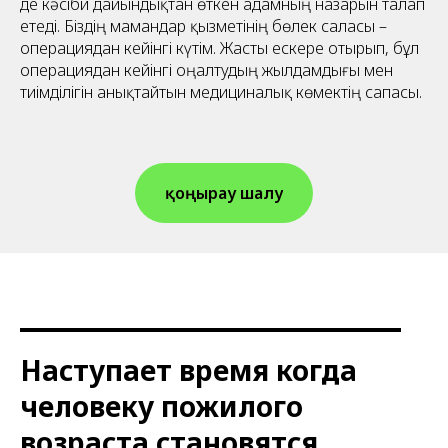
де кәсіби дайындықтан өткен адамның назарын талап
етеді. Біздің мамандар қызметінің бөлек саласы –
операциядан кейінгі күтім. Жасты ескере отырып, бұл
операциядан кейінгі оңалтудың жылдамдығы мен
тиімділігін анықтайтын медициналық көмектің сапасы.
қоңырау шалу
Наступает время когда
человеку пожилого
возраста становятся