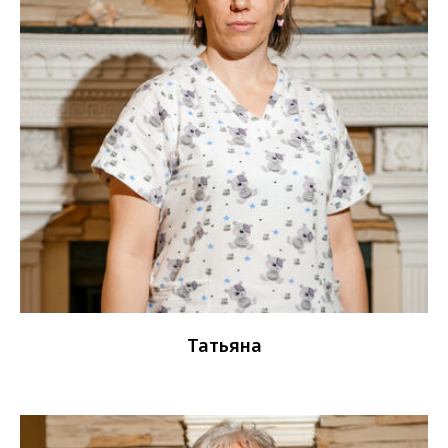
Кульзира
Нянечка