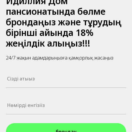
Идиллия Дом
пансионатында бөлме
брондаңыз және тұрудың
бірінші айында 18%
жеңілдік алыңыз!!!
24/7 жақын адамдарыңызға қамқорлық жасаңыз
брондау