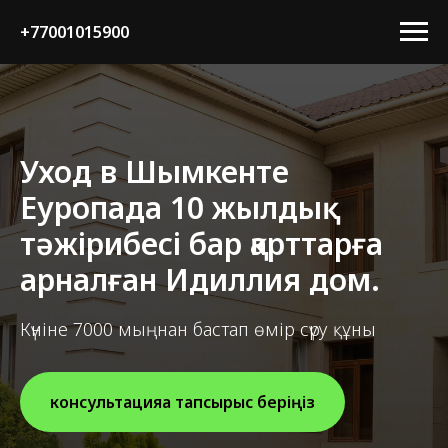
+77001015900
Уход в Шымкенте
Еуропада 10 жылдық
тәжірибесі бар қарттарға
арналған Идиллия дом.
Күніне 7000 мыңнан бастап өмір сүру құны
консультацияға тапсырыс беріңіз