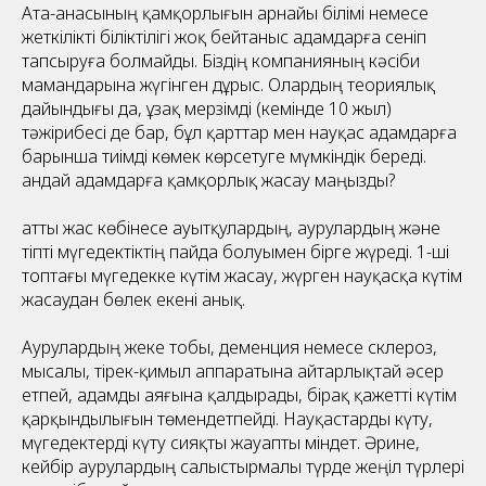
Ата-анасының қамқорлығын арнайы білімі немесе
жеткілікті біліктілігі жоқ бейтаныс адамдарға сеніп
тапсыруға болмайды. Біздің компанияның кәсіби
мамандарына жүгінген дұрыс. Олардың теориялық
дайындығы да, ұзақ мерзімді (кемінде 10 жыл)
тәжірибесі де бар, бұл қарттар мен науқас адамдарға
барынша тиімді көмек көрсетуге мүмкіндік береді.
Қандай адамдарға қамқорлық жасау маңызды?
Қатты жас көбінесе ауытқулардың, аурулардың және
тіпті мүгедектіктің пайда болуымен бірге жүреді. 1-ші
топтағы мүгедекке күтім жасау, жүрген науқасқа күтім
жасаудан бөлек екені анық.
Аурулардың жеке тобы, деменция немесе склероз,
мысалы, тірек-қимыл аппаратына айтарлықтай әсер
етпей, адамды аяғына қалдырады, бірақ қажетті күтім
қарқындылығын төмендетпейді. Науқастарды күту,
мүгедектерді күту сияқты жауапты міндет. Әрине,
кейбір аурулардың салыстырмалы түрде жеңіл түрлері