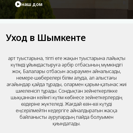
наш дом
Уход в Шымкенте
Қарт туыстарына, тіпті өте жақын туыстарына лайықты
күтімді ұйымдастыруға әрбір отбасының мүмкіндігі
жоқ. Балалары отбасын асыраумен айналысады,
немере-шөберелері білім алуда, ал алыстағы
ағайындар қайда тұрады, олармен қарым-қатынас жиі
шиеленісіп тұрады. Сондықтан зейнеткерлікке
шыққаннан кейінгі күтім көбінесе зейнеткерлердің
өздеріне жүктеледі. Жағдай өзін-өзі күтуді
еңсерілмейтін кедергіге айналдыратын жасқа
байланысты аурулардың пайда болуымен
қиындатады.