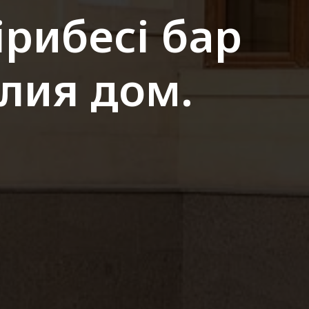
ірибесі бар
ллия дом.