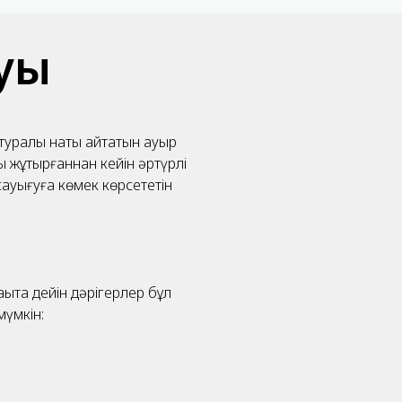
уы
туралы нақты айтатын ауыр
ы жұқтырғаннан кейін әртүрлі
ауығуға көмек көрсететін
ытқа дейін дәрігерлер бұл
мүмкін: