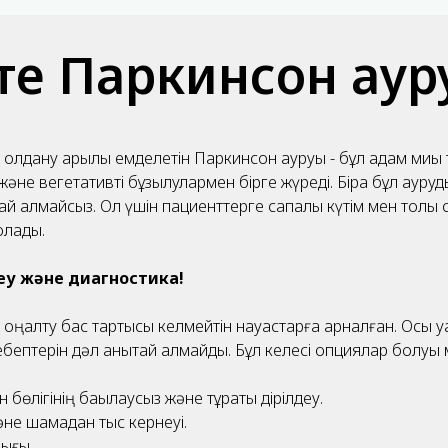
е Паркинсон аур
қолдану арқылы емделетін Паркинсон ауруы - бұл адам миы 
әне вегетативті бұзылулармен бірге жүреді. Бірақ бұл ауруд
 алмайсыз. Ол үшін пациенттерге сапалы күтім мен толық с
олады.
деу және диагностика!
ңалту бас тартқысы келмейтін науқастарға арналған. Осы уақ
бептерін дәл анықтай алмайды. Бұл келесі опциялар болуы 
 бөлігінің бақылаусыз және тұрақты дірілдеу.
не шамадан тыс кернеуі.
ығы.