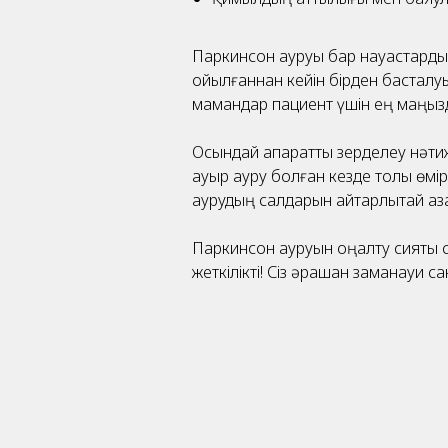
Паркинсон ауруы бар науқастарды 
қойылғаннан кейін бірден басталуы
мамандар пациент үшін ең маңызд
Осындай ақпаратты зерделеу нәтиж
ауыр ауру болған кезде толық өмірд
аурудың салдарын айтарлықтай аза
Паркинсон ауруын оңалту сияқты с
жеткілікті! Сіз әрқашан заманауи