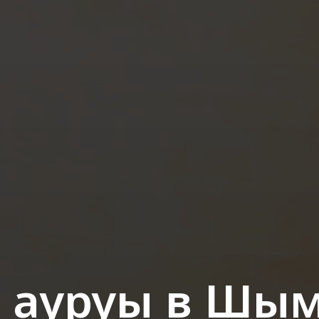
 ауруы
в Шым