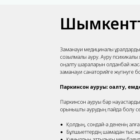
Шымкентт
Заманауи медициналық құралдарды 
созылмалы ауру. Ауру психикалық ж
оңалту шараларын қолданбай жасай
заманауи санаторийге жүгінуге б
Паркинсон ауруы: оңалту, ем
Паркинсон ауруы бар науқастарды о
қорқынышты аурудың пайда болу се
Қолдың, сондай-ақ дененің қалған
Бұлшықеттердің шамадан тыс жә
Қимылдың қаттылығы мен баяул