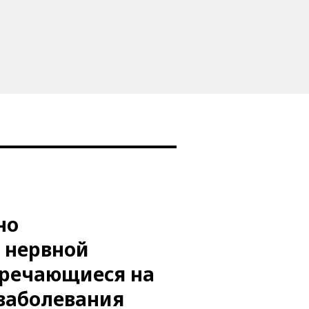
но
 нервной
тречающиеся на
 заболевания