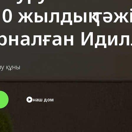
0 жылдық тәж
арналған Иди
ру құны
наш дом