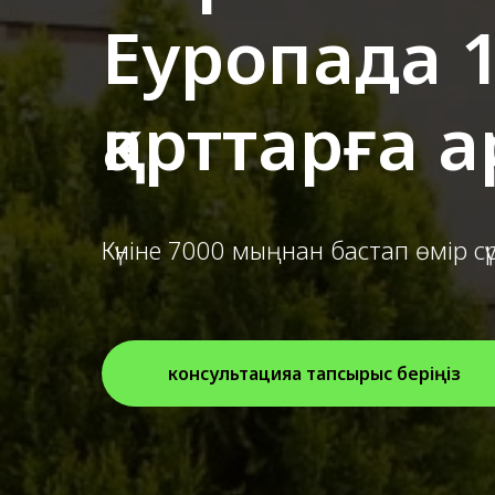
Еуропада 1
қарттарға 
Күніне 7000 мыңнан бастап өмір сү
консультацияға тапсырыс беріңіз