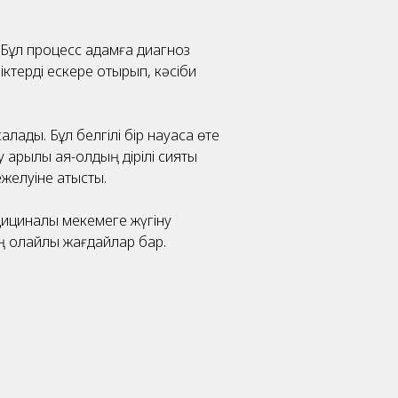
 Бұл процесс адамға диагноз
іктерді ескере отырып, кәсіби
ды. Бұл белгілі бір науқасқа өте
рқылы аяқ-қолдың дірілі сияқты
желуіне қатысты.
дициналық мекемеге жүгіну
ң қолайлы жағдайлар бар.