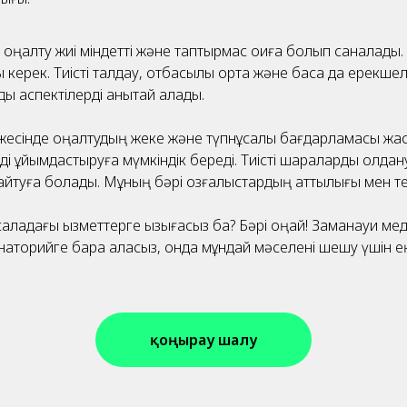
оңалту жиі міндетті және таптырмас оқиға болып саналады.
 керек. Тиісті талдау, отбасылық орта және басқа да ерекшел
ы аспектілерді анықтай алады.
есінде оңалтудың жеке және түпнұсқалық бағдарламасы жасала
і ұйымдастыруға мүмкіндік береді. Тиісті шараларды қолдану а
йтуға болады. Мұның бәрі қозғалыстардың қаттылығы мен те
аладағы қызметтерге қызығасыз ба? Бәрі оңай! Заманауи ме
 санаторийге бара аласыз, онда мұндай мәселені шешу үшін е
қоңырау шалу