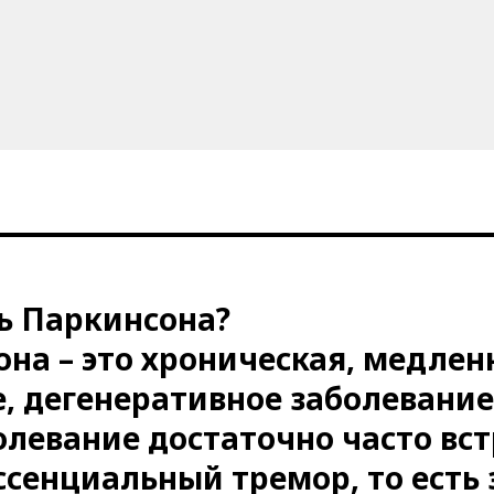
нь Паркинсона?
она
– это хроническая, медлен
, дегенеративное заболевание
олевание достаточно часто вс
ссенциальный тремор, то есть