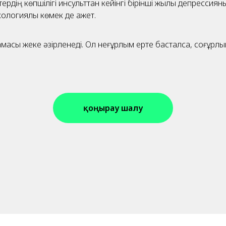
ердің көпшілігі инсульттан кейінгі бірінші жылы депрессия
хологиялық көмек де қажет.
амасы жеке әзірленеді. Ол неғұрлым ерте басталса, соғұрлым
қоңырау шалу