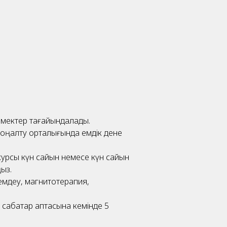
рмектер тағайындалады.
н оңалту орталығында емдік дене
курсы күн сайын немесе күн сайын
ңыз.
емдеу, магнитотерапия,
 сабақтар аптасына кемінде 5