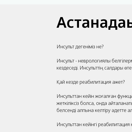
Астанадағ
Инсульт дегеніміз не?
Инсульт - неврологиялық белгілер
кездеседі. Инсульттің салдары өте
Қай кезде реабилитация қажет?
Инсульттан кейін жоғалған функци
жеткіліксіз болса, онда қайталан
белсенді қалпына келтіру әдетте а
Инсульттан кейінгі реабилитация 