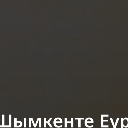
 Шымкенте Еу