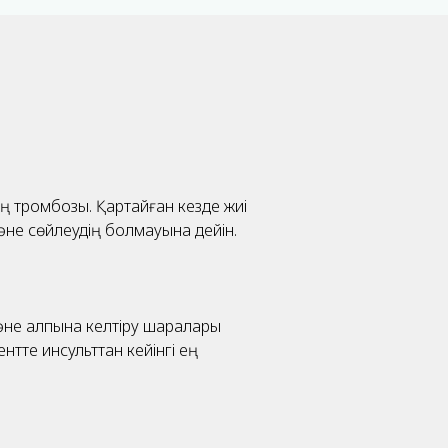
ң тромбозы. Қартайған кезде жиі
және сөйлеудің болмауына дейін.
әне қалпына келтіру шаралары
нтте инсульттан кейінгі ең