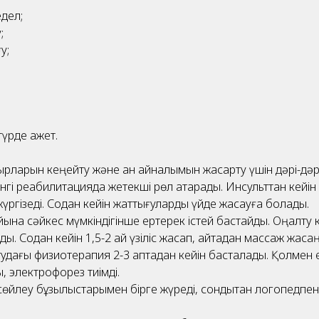
дел;
;
у;
үрде қажет.
ырларын кеңейту және қан айналымын жақсарту үшін дәрі-дә
нгі реабилитацияда жетекші рөл атқарады. Инсульттан кейі
ргізеді. Содан кейін жаттығуларды үйде жасауға болады.
ына сәйкес мүмкіндігінше ертерек істей бастайды. Оңалту 
иды. Содан кейін 1,5-2 ай үзіліс жасап, қайтадан массаж жаса
тудағы физиотерапия 2-3 аптадан кейін басталады. Қолмен 
қ, электрофорез тиімді.
 сөйлеу бұзылыстарымен бірге жүреді, сондықтан логопедпен