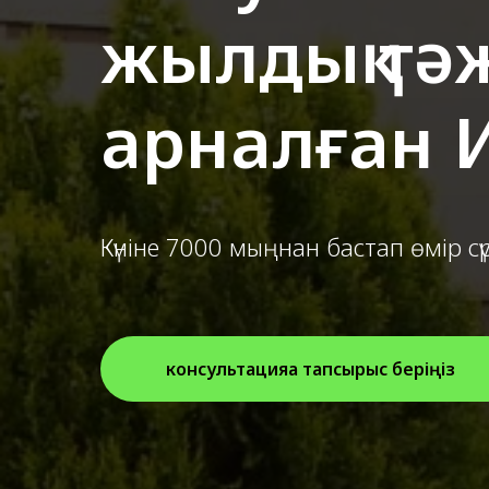
жылдық тәж
арналған 
Күніне 7000 мыңнан бастап өмір сү
консультацияға тапсырыс беріңіз