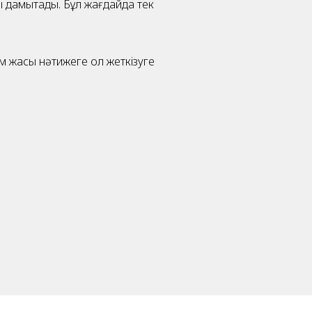
ны дамытады. Бұл жағдайда тек
 жақсы нәтижеге қол жеткізуге