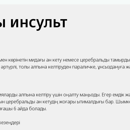
ы инсульт
мен көрінетін мидағы қан кету немесе церебральды тамырды
 әртүрлі, толық қалпына келтіруден параличке, құнсыздануға 
яларды қалпына келтіру үшін оңалту маңызды. Егер емдік ж
атын церебральды қан кетудің жоғары ықтималдығы бар. Шымке
лғашқы 6 айда болады.
кезеңдері