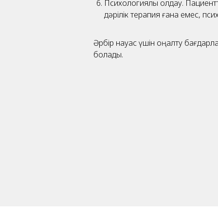
Психологиялық қолдау. Пациентт
дәрілік терапия ғана емес, пси
Әрбір науқас үшін оңалту бағдарл
болады.