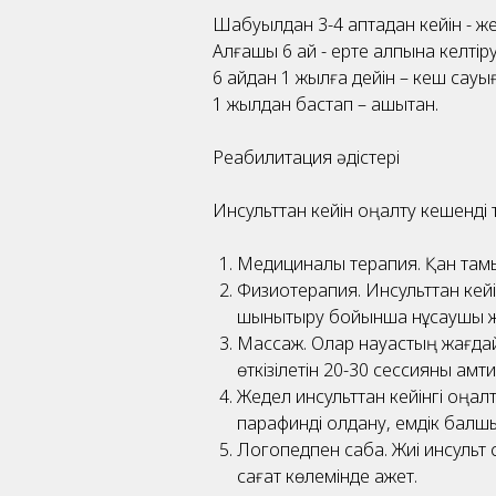
Шабуылдан 3-4 аптадан кейін - же
Алғашқы 6 ай - ерте қалпына келтіру
6 айдан 1 жылға дейін – кеш сауығ
1 жылдан бастап – қашықтан.
Реабилитация әдістері
Инсульттан кейін оңалту кешенді т
Медициналық терапия. Қан там
Физиотерапия. Инсульттан кейі
шынықтыру бойынша нұсқаушы жү
Массаж. Олар науқастың жағдай
өткізілетін 20-30 сессияны қамт
Жедел инсульттан кейінгі оңал
парафинді қолдану, емдік балшы
Логопедпен сабақ. Жиі инсульт
сағат көлемінде қажет.