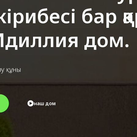
ірибесі бар қ
Идиллия дом.
ру құны
наш дом