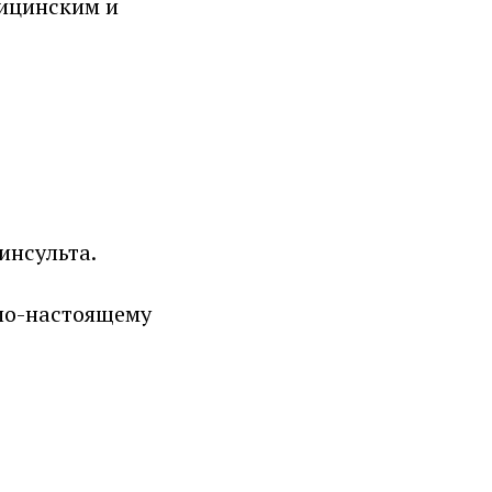
ицинским и
инсульта.
е по-настоящему