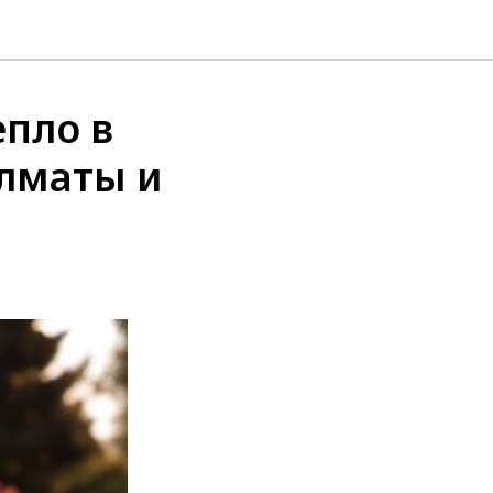
епло в
лматы и