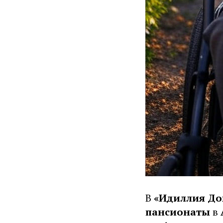
В
«Идиллия До
пансионаты
в