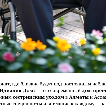
онат, где близкие будут под постоянным набл
«Идиллия Дом»
— это современный
дом прес
анным
сестринским уходом
в
Алматы
и
Аста
ытные специалисты и внимание к каждому — на