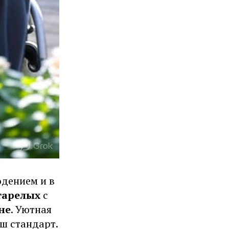
юдением и в
тарелых
с
не
. Уютная
ш стандарт.