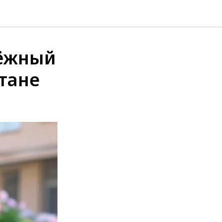
дёжный
тане