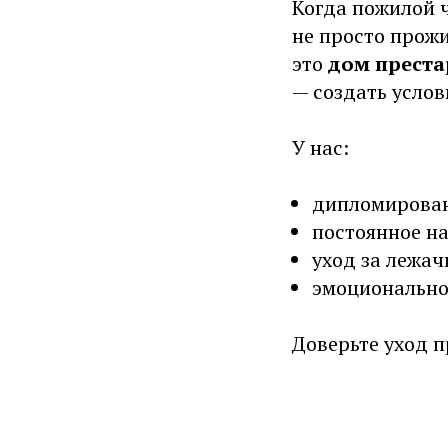
Когда пожилой 
не просто прожи
это
дом прест
— создать услов
У нас:
дипломирован
постоянное н
уход за лежа
эмоционально
Доверьте уход п