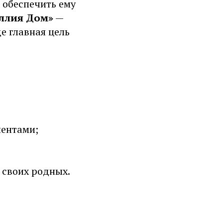
 обеспечить ему
ллия Дом»
—
де главная цель
иентами;
 своих родных.