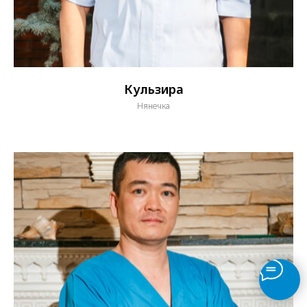
Кульзира
Нянечка